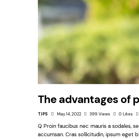
The advantages of 
TIPS
May 14, 2022
399
Views
0
Likes
Q Proin faucibus nec mauris a sodales, s
accumsan. Cras sollicitudin, ipsum eget b