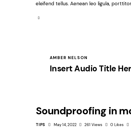
eleifend tellus. Aenean leo ligula, porttit
AMBER NELSON
Insert Audio Title He
Soundproofing in 
TIPS
May 14, 2022
261
Views
0
Likes