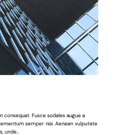
 in consequat. Fusce sodales augue a
s elementum semper nisi. Aenean vulputate
is, unde…